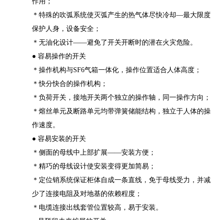
作用；
＊特殊的吹弧系统使灭弧产生的热气体尽快冷却—最大限度
保护人身，设备安全；
＊无油化设计——避免了开关开断时的潜在火灾危险。
● 容易操作的开关
＊操作机构与SF6气箱一体化，操作位置适合人体高度；
＊快分快合的操作机构；
＊负荷开关，接地开关两个独立的操作轴，同一操作方向；
＊熔丝单元及断路单元均带弹簧储能结构，独立于人体的操
作速度。
● 容易安装的开关
＊侧面的母线中上部扩展——安装方便；
＊精巧的母线设计使安装变得更加简易；
＊定位销系统保证柜体自成一条直线，免于母线受力，并减
少了连接电阻及对地基的依赖程度；
＊电缆连接出线套管位置较高，易于安装。