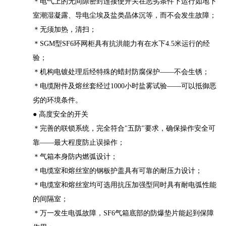
＊电气上的无间隙密封连接使开关在恶劣条件下运行如地下
室潮湿凝露、导电尘埃及盐类晶体沉等，而不会发生故障；
＊无须加热，清扫；
＊SGM型SF6环网柜具有抗洪能力有在水下4.5米运行的经
验；
＊机构电镀处理后经特殊的蜡封防腐保护——不会生锈；
＊电缆附件及熔丝套经过1000小时盐雾试验——可以抵御恶
劣的环境条件。
● 高度安全的开关
＊完善的联锁系统，完全符合"五防"要求，确保操作安全可
靠——最大程度防止误操作；
＊气箱本身防内燃弧设计；
＊电缆室和熔丝室的钢板护盖具有可靠的耐压力设计；
＊电缆室和熔丝室均可选用抗压加强型同时具有耐电弧性能
的间隔室；
＊万一发生电弧故障，SF6气箱底部的防爆垫片能起到保障